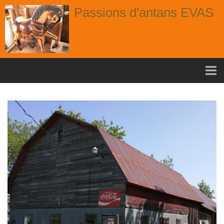
Passions d'antans EVAS
Accueil
nouvelle arrivage aout
Album
Portes
Fenêtres
Chaises
Contact