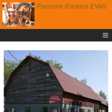
Passions d'antans EVAS
Accueil
nouvelle arrivage aout
Album
Portes
Fenêtres
Chaises
Contact