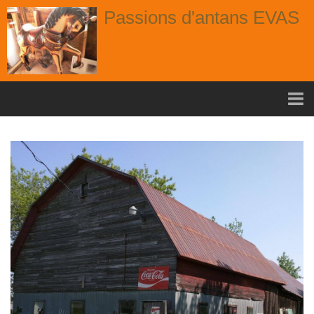
Passions d'antans EVAS
Accueil
nouvelle arrivage aout
Album
Portes
Fenêtres
Chaises
Contact