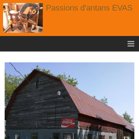
Passions d'antans EVAS
Accueil
nouvelle arrivage aout
Album
Portes
Fenêtres
Chaises
Contact